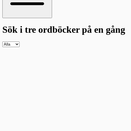
Sök i tre ordböcker
på en gång