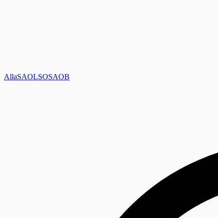
Alla
SAOL
SO
SAOB