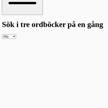
Sök i tre ordböcker
på en gång