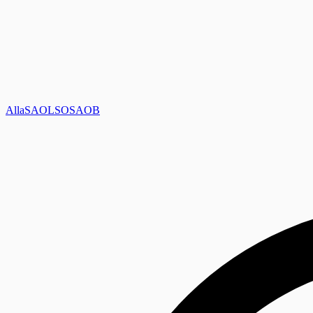
Alla
SAOL
SO
SAOB