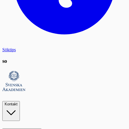
Söktips
so
Kontakt