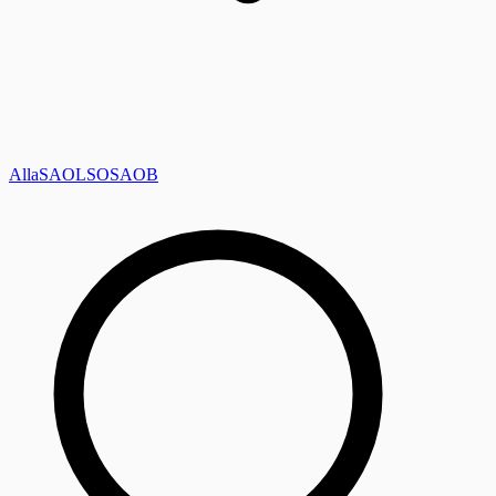
Alla
SAOL
SO
SAOB