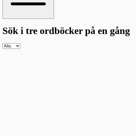
Sök i tre ordböcker
på en gång