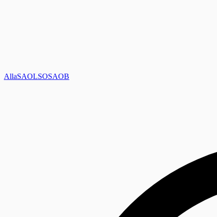
Alla
SAOL
SO
SAOB