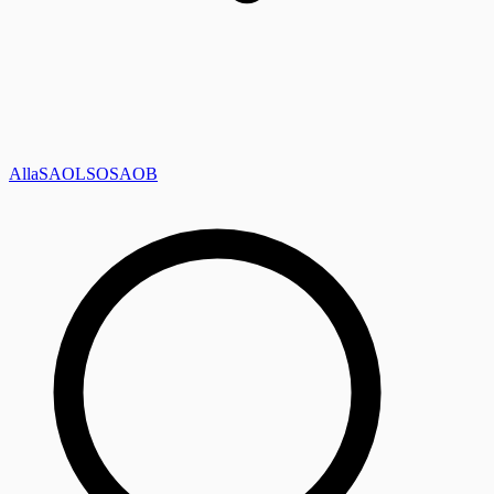
Alla
SAOL
SO
SAOB