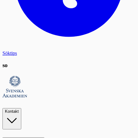
Söktips
so
Kontakt