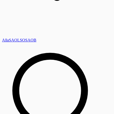
Alla
SAOL
SO
SAOB