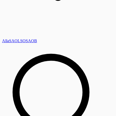
Alla
SAOL
SO
SAOB