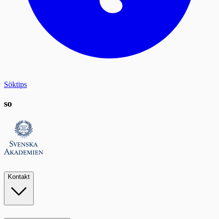
Söktips
so
Kontakt