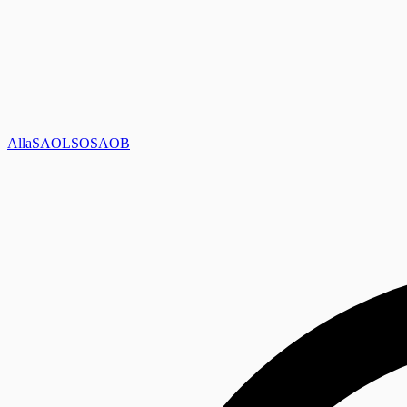
Alla
SAOL
SO
SAOB