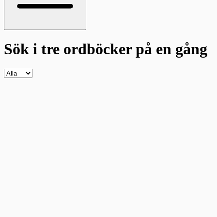
Sök i tre ordböcker
på en gång