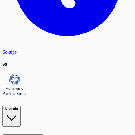
Söktips
so
Kontakt