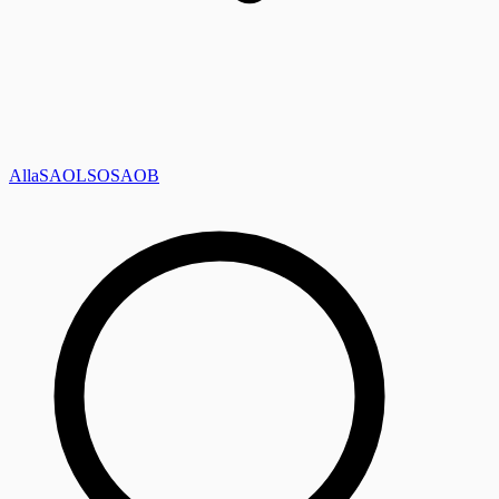
Alla
SAOL
SO
SAOB