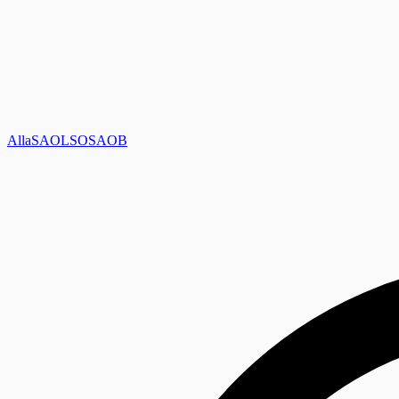
Alla
SAOL
SO
SAOB