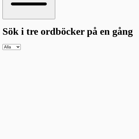
Sök i tre ordböcker
på en gång