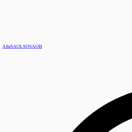
Alla
SAOL
SO
SAOB