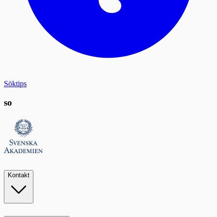
Söktips
so
Kontakt