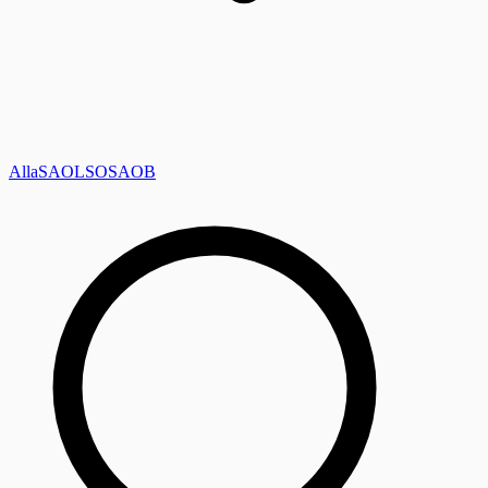
Alla
SAOL
SO
SAOB