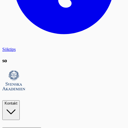
Söktips
so
Kontakt