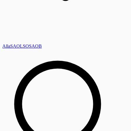
Alla
SAOL
SO
SAOB