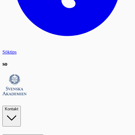
Söktips
so
Kontakt