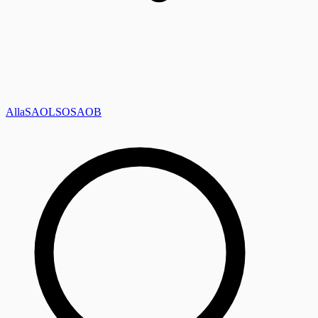
Alla
SAOL
SO
SAOB