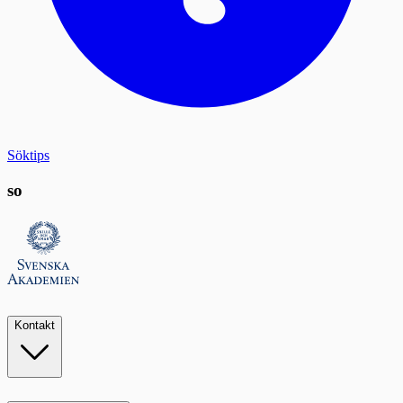
Söktips
so
Kontakt