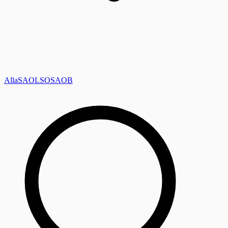
Alla
SAOL
SO
SAOB