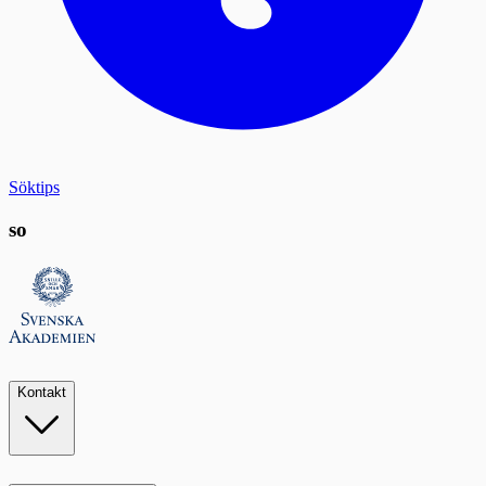
Söktips
so
Kontakt