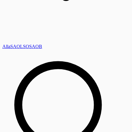
Alla
SAOL
SO
SAOB