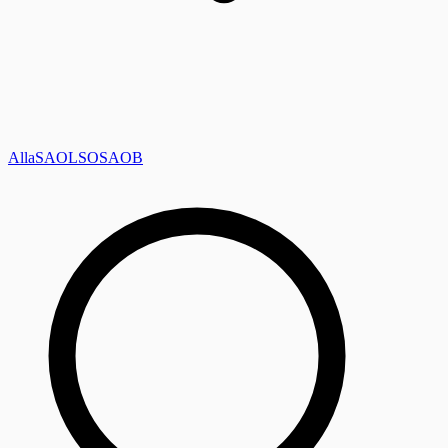
Alla
SAOL
SO
SAOB