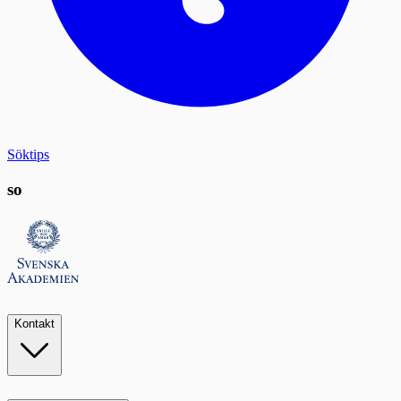
Söktips
so
Kontakt