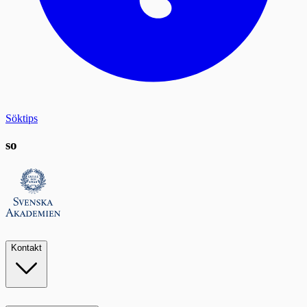
Söktips
so
Kontakt