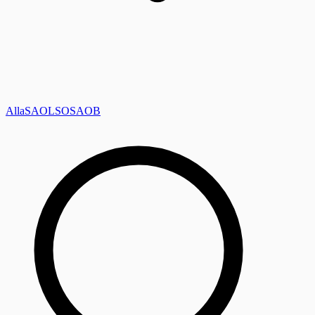
Alla
SAOL
SO
SAOB