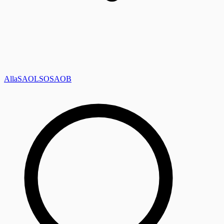
Alla
SAOL
SO
SAOB