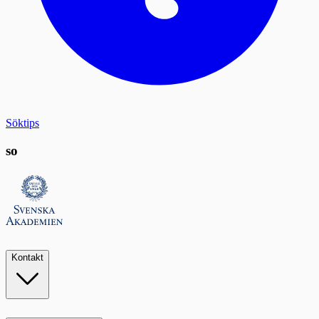
Söktips
so
Kontakt