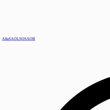
Alla
SAOL
SO
SAOB