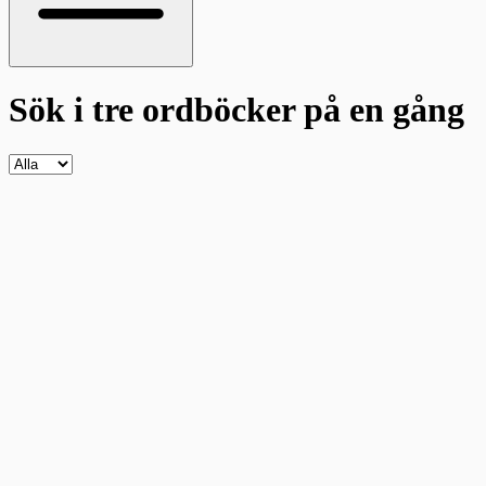
Sök i tre ordböcker
på en gång