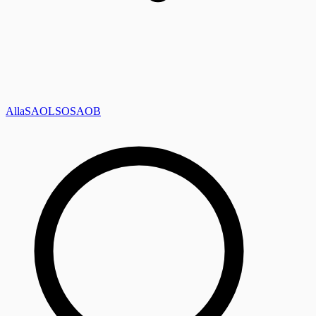
Alla
SAOL
SO
SAOB