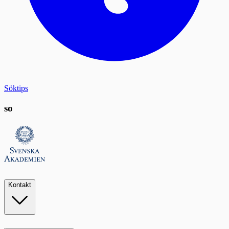
Söktips
so
Kontakt