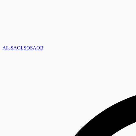
Alla
SAOL
SO
SAOB