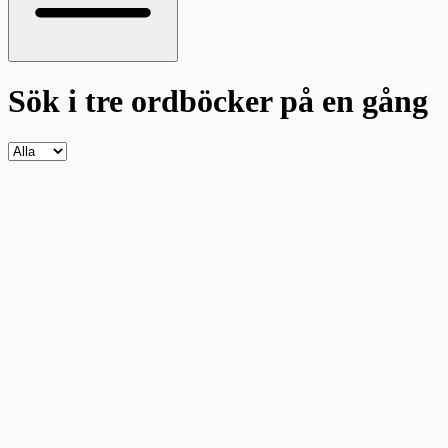
Sök i tre ordböcker
på en gång