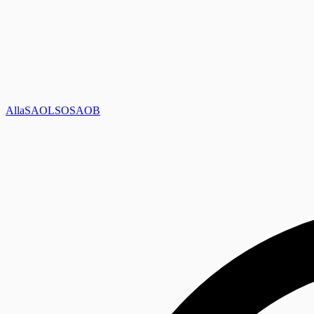
Alla
SAOL
SO
SAOB