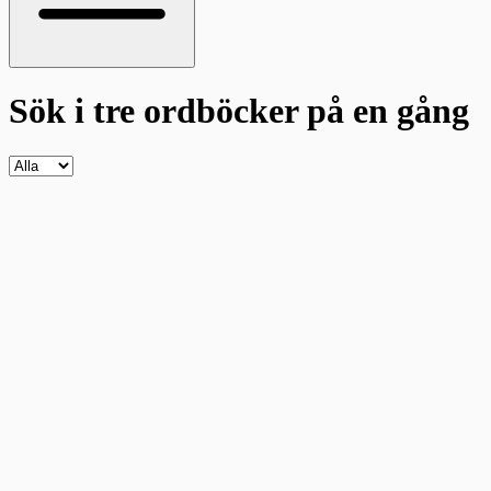
Sök i tre ordböcker
på en gång