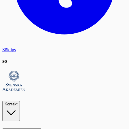
Söktips
so
Kontakt