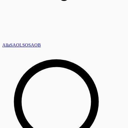
Alla
SAOL
SO
SAOB