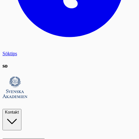
Söktips
so
Kontakt