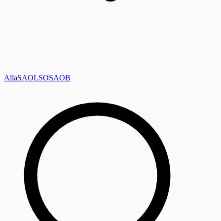
Alla
SAOL
SO
SAOB