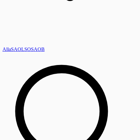
Alla
SAOL
SO
SAOB