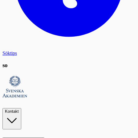
Söktips
so
Kontakt