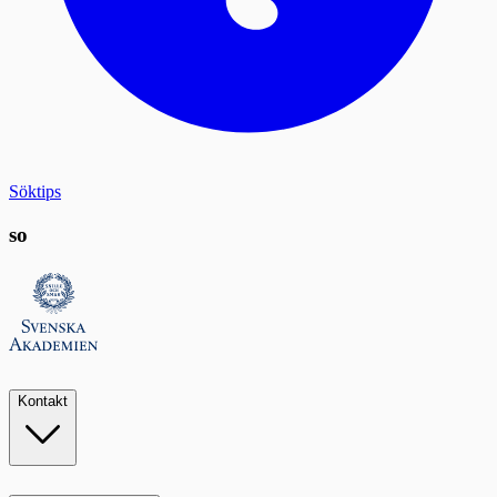
Söktips
so
Kontakt