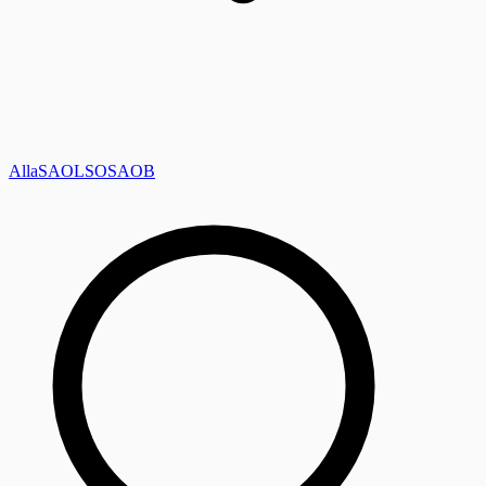
Alla
SAOL
SO
SAOB