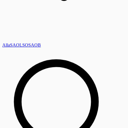
Alla
SAOL
SO
SAOB