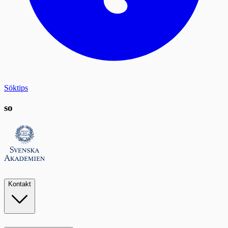
Söktips
so
Kontakt