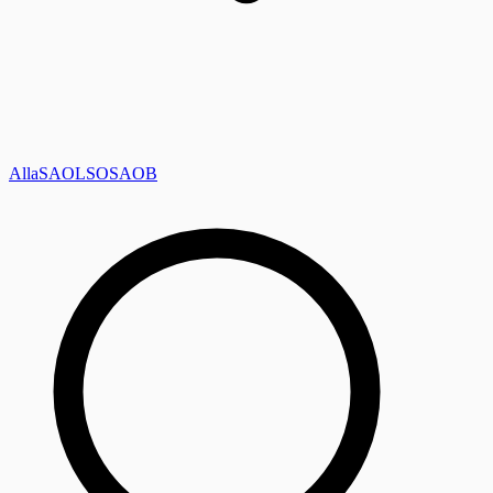
Alla
SAOL
SO
SAOB