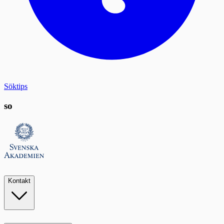
Söktips
so
Kontakt