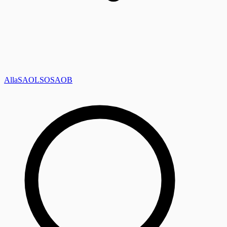
Alla
SAOL
SO
SAOB