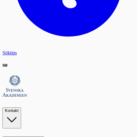
Söktips
so
Kontakt