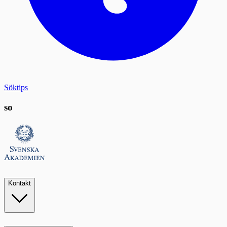
Söktips
so
Kontakt