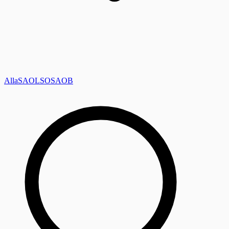
Alla
SAOL
SO
SAOB