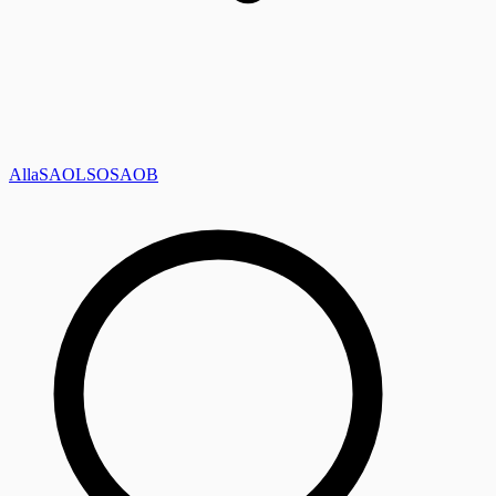
Alla
SAOL
SO
SAOB