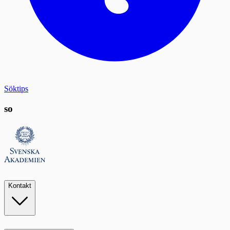
Söktips
so
Kontakt