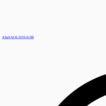
Alla
SAOL
SO
SAOB