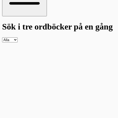
Sök i tre ordböcker
på en gång