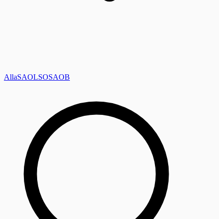
Alla
SAOL
SO
SAOB