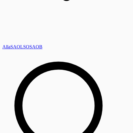
Alla
SAOL
SO
SAOB