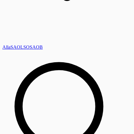
Alla
SAOL
SO
SAOB