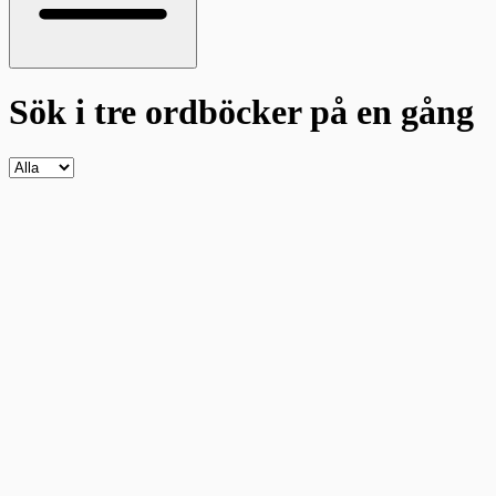
Sök i tre ordböcker
på en gång