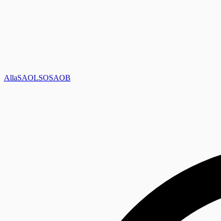
Alla
SAOL
SO
SAOB