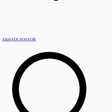
Alla
SAOL
SO
SAOB