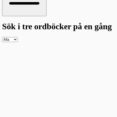
Sök i tre ordböcker
på en gång