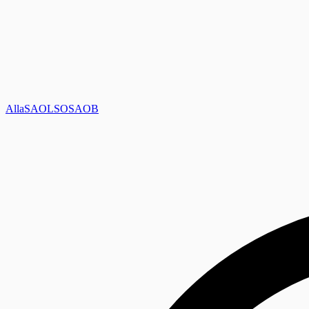
Alla
SAOL
SO
SAOB