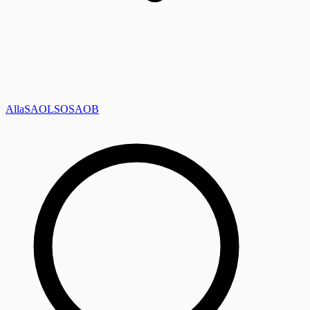
Alla
SAOL
SO
SAOB