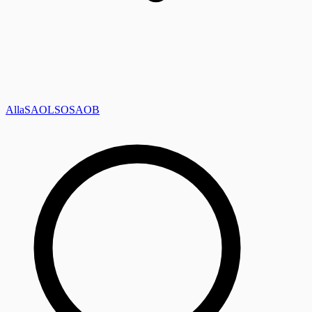
Alla
SAOL
SO
SAOB