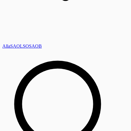
Alla
SAOL
SO
SAOB