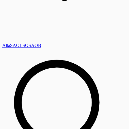
Alla
SAOL
SO
SAOB