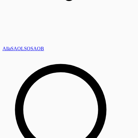
Alla
SAOL
SO
SAOB