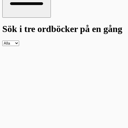
Sök i tre ordböcker
på en gång