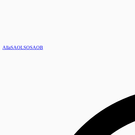
Alla
SAOL
SO
SAOB