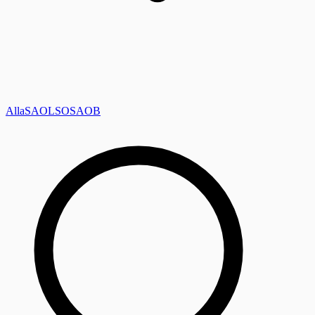
Alla
SAOL
SO
SAOB