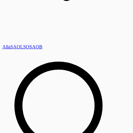
Alla
SAOL
SO
SAOB