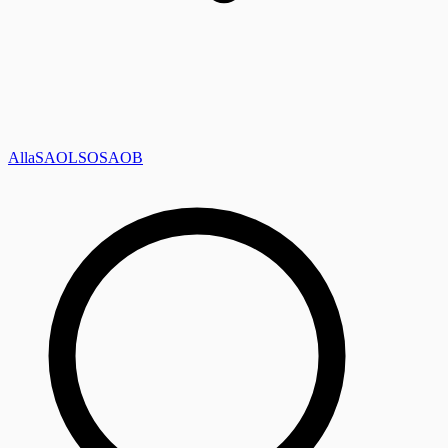
Alla
SAOL
SO
SAOB