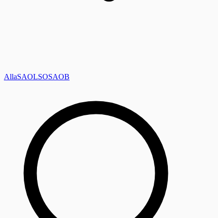
Alla
SAOL
SO
SAOB