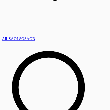
Alla
SAOL
SO
SAOB